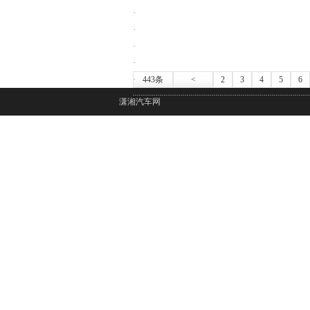
·
·
·
·
·
443条
<
2
3
4
5
6
潇湘汽车网