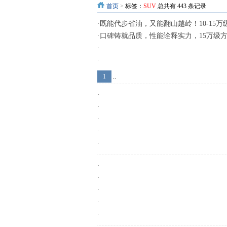
首页
>
标签：
SUV
总共有 443 条记录
·
既能代步省油，又能翻山越岭！10-15万
·
口碑铸就品质，性能诠释实力，15万级
·
·
·
1
..
·
·
·
·
·
·
·
·
·
·