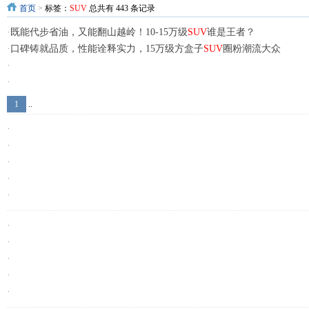
首页
>
标签：
SUV
总共有 443 条记录
·
既能代步省油，又能翻山越岭！10-15万级
SUV
谁是王者？
·
口碑铸就品质，性能诠释实力，15万级方盒子
SUV
圈粉潮流大众
·
·
·
1
..
·
·
·
·
·
·
·
·
·
·