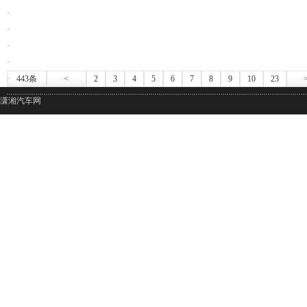
·
·
·
·
·
443条
<
2
3
4
5
6
7
8
9
10
23
潇湘汽车网