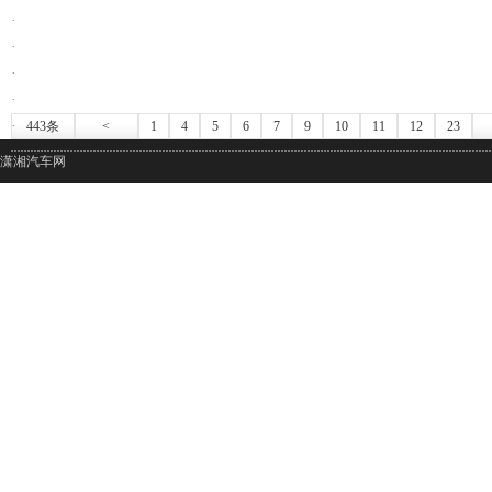
·
·
·
·
·
443条
<
1
4
5
6
7
9
10
11
12
23
潇湘汽车网