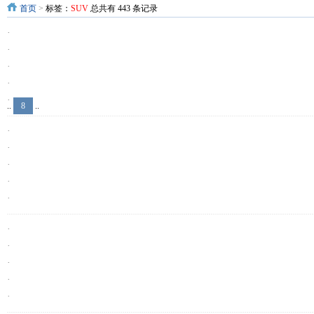
首页
>
标签：
SUV
总共有 443 条记录
·
·
·
·
·
..
8
..
·
·
·
·
·
·
·
·
·
·