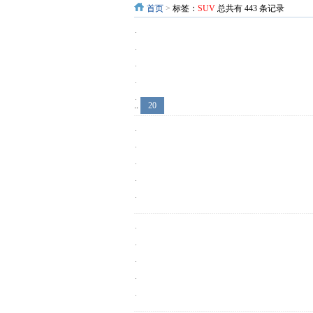
首页
>
标签：
SUV
总共有 443 条记录
·
·
·
·
·
..
20
·
·
·
·
·
·
·
·
·
·