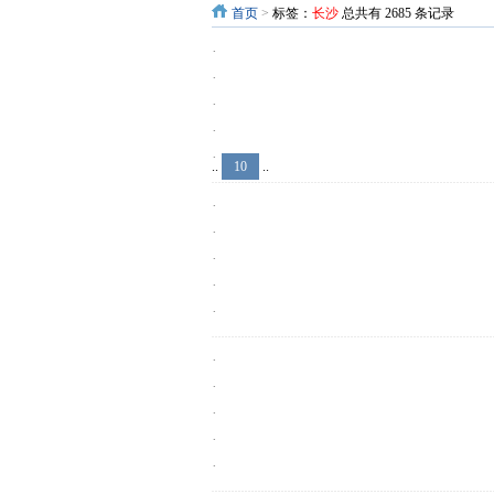
首页
>
标签：
长沙
总共有 2685 条记录
·
·
·
·
·
..
10
..
·
·
·
·
·
·
·
·
·
·