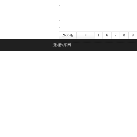
·
·
·
·
·
2685条
<
1
6
7
8
9
潇湘汽车网