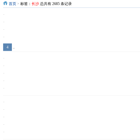
首页
>
标签：
长沙
总共有 2685 条记录
·
·
·
·
·
4
..
·
·
·
·
·
·
·
·
·
·