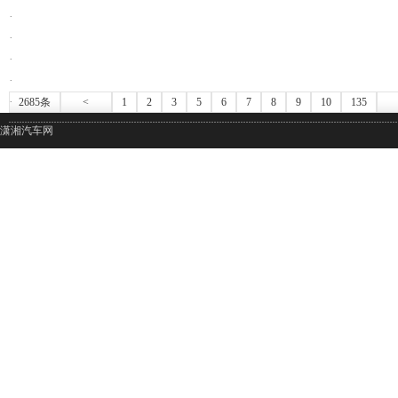
·
·
·
·
·
2685条
<
1
2
3
5
6
7
8
9
10
135
潇湘汽车网