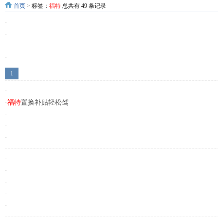
首页
>
标签：
福特
总共有 49 条记录
·
·
·
·
·
1
·
·
福特
置换补贴轻松驾
·
·
·
·
·
·
·
·