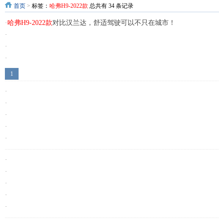
首页
>
标签：
哈弗H9-2022款
总共有 34 条记录
·
哈弗H9-2022款
对比汉兰达，舒适驾驶可以不只在城市！
·
·
·
·
1
·
·
·
·
·
·
·
·
·
·