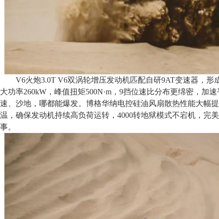
V6火炮3.0T V6双涡轮增压发动机匹配自研9AT变速器
大功率260kW，峰值扭矩500N·m，9挡位速比分布更绵密，
速、沙地，哪都能爆发。博格华纳电控硅油风扇散热性能大幅提
温，确保发动机持续高负荷运转，4000转地狱模式不宕机，完
事。