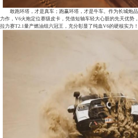
敢跑环塔，才是真车；跑赢环塔，才是牛车。作为长城炮品
力作，V6火炮定位赛级皮卡，凭借短轴车轻大心脏的先天优势，
拉力赛T2.1量产燃油组六冠王，充分彰显了纯血V6的硬核实力