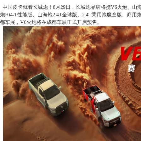
中国皮卡就看长城炮！8月29日，长城炮品牌将携V6火炮、山海炮
炮Hi4-T性能版、山海炮2.4T全球版、2.4T乘用炮魔盒版、商用
都车展，V6火炮将在成都车展正式开启预售。