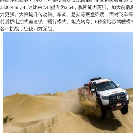
纳高性能四驱分动器，可根据路况实现前后扭矩毫秒级智能调节
3300N·m，4L速比由2.48提升为2.64，脱困能力更强。加大前
力更强。大幅提升传动轴、车架、悬架等底盘强度，面对飞车等
前后桥电控式差速锁、蠕行模式、坦克转弯、6种全地形驾驶模
各种挑战，征伐四方无阻。