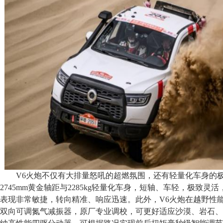
V6火炮不仅有大排量怒吼的超燃氛围，还有轻量化车身的
2745mm黄金轴距与2285kg轻量化车身，短轴、车轻，极致灵
表现非常敏捷，转向精准、响应迅速。此外，V6火炮在越野性
双向可调氮气减振器，原厂专业调校，可更好适应沙漠、岩石、