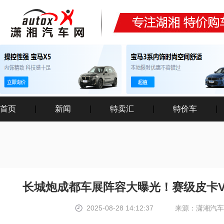
首页
|
新闻
|
特卖汇
|
特价车
|
长城炮成都车展阵容大曝光！赛级皮卡V
2025-08-28 14:12:37
来源：潇湘汽车