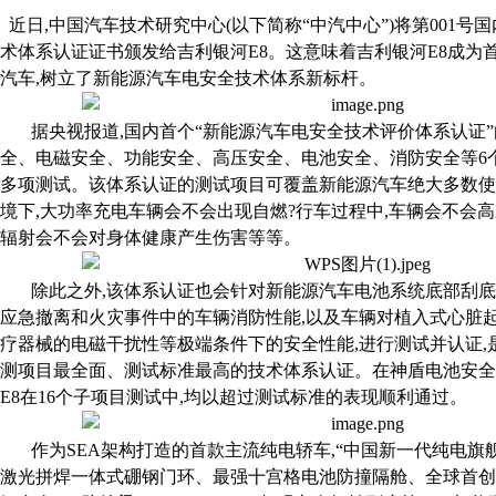
近日,中国汽车技术研究中心(以下简称“中汽中心”)将第0
01
号国
术体系认证证书颁发给吉利银河E
8
。这意味着吉利银河E8成为
汽车,树立了新能源汽车电安全技术体系新标杆。
据央视报道,国内首个“新能源汽车电安全技术评价体系认证”
全、电磁安全、功能安全、高压安全、电池安全、消防安全等6个维
多项测试。该体系认证的测试项目可覆盖新能源汽车绝大多数使
境下,大功率充电车辆会不会出现自燃?行车过程中,车辆会不会高
辐射会不会对身体健康产生伤害等等。
除此之外,该体系认证也会针对新能源汽车电池系统底部刮
应急撤离和火灾事件中的车辆消防性能,以及车辆对植入式心脏
疗器械的电磁干扰性等极端条件下的安全性能,进行测试并认证,
测项目最全面、测试标准最高的技术体系认证。在神盾电池安全
E8在16个子项目测试中,均以超过测试标准的表现顺利通过。
作为SEA架构打造的首款主流纯电轿车,“中国新一代纯电旗舰
激光拼焊一体式硼钢门环、最强十宫格电池防撞隔舱、全球首创“