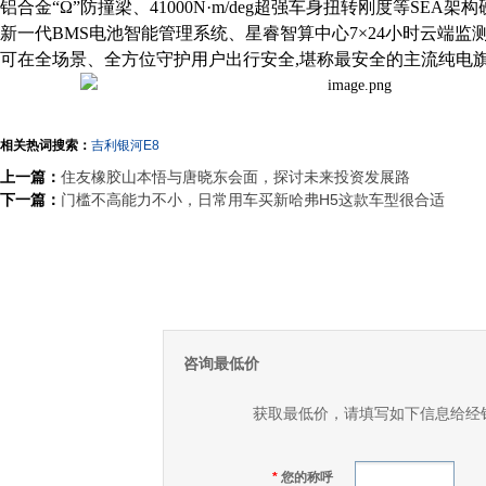
铝合金“Ω”防撞梁、41000N·m/deg超强车身扭转刚度等SEA
新一代BMS电池智能管理系统、星睿智算中心7×24小时云端监
可在全场景、全方位守护用户出行安全,堪称最安全的主流纯电
相关热词搜索：
吉利银河E8
上一篇：
住友橡胶山本悟与唐晓东会面，探讨未来投资发展路
下一篇：
门槛不高能力不小，日常用车买新哈弗H5这款车型很合适
咨询最低价
获取最低价，请填写如下信息给经
*
您的称呼