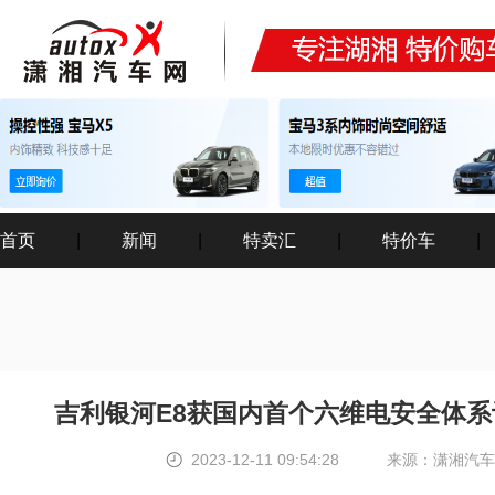
首页
|
新闻
|
特卖汇
|
特价车
|
吉利银河E8获国内首个六维电安全体系
2023-12-11 09:54:28
来源：潇湘汽车