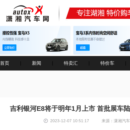
首页
|
新闻
|
特卖汇
|
特价车
|
吉利银河E8将于明年1月上市 首批展车
2023-12-07 10:51:17
来源：潇湘汽车