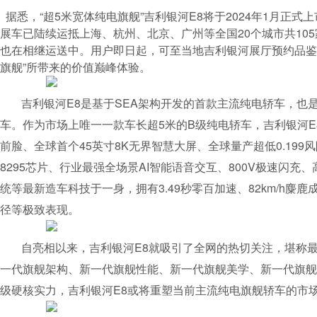
据悉，“超5米宽体纯电旗舰”吉利银河E8将于2024年1月正式
展车已陆续运抵上海、杭州、北京、广州等全国20个城市共10
也在相继运送中。用户即日起，可至当地吉利银河展厅预约品鉴E
旗舰”所带来的价值巅峰体验。
吉利银河E8是基于SEA架构开发的首款主流纯电轿车，也
车。作为市场上唯一一款车长超5米的B级纯电轿车，吉利银河E
前脸、全球首个45英寸8K无界智慧大屏、全球量产超低0.19
8295芯片、行业最强全场景AI智能语音交互、800V极速闪充、
统等最新造车科技于一身，拥有3.49秒零百加速、82km/h麋鹿
径等极致表现。
自亮相以来，吉利银河E8就吸引了全网的热切关注，堪称
一代旗舰架构、新一代旗舰性能、新一代旗舰美学、新一代旗舰
级硬核实力，吉利银河E8或将重塑当前主流纯电旗舰轿车的市