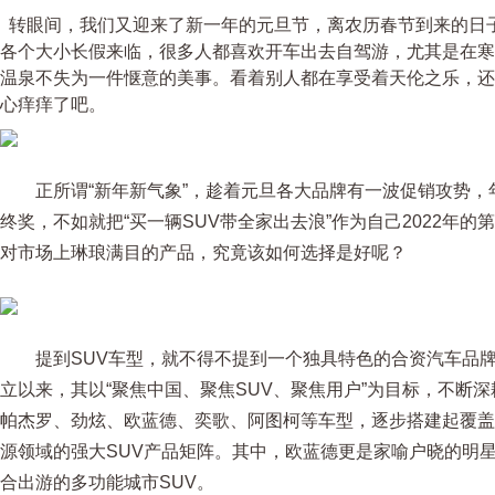
转眼间，我们又迎来了新一年的元旦节，离农历春节到来的日
各个大小长假来临，很多人都喜欢开车出去自驾游，尤其是在寒
温泉不失为一件惬意的美事。看着别人都在享受着天伦之乐，还
心痒痒了吧。
正所谓“新年新气象”，趁着元旦各大品牌有一波促销攻势
终奖，不如就把“买一辆SUV带全家出去浪”作为自己2022年
对市场上琳琅满目的产品，究竟该如何选择是好呢？
提到SUV车型，就不得不提到一个独具特色的合资汽车品牌
立以来，其以“聚焦中国、聚焦SUV、聚焦用户”为目标，不断深
帕杰罗、劲炫、欧蓝德、奕歌、阿图柯等车型，逐步搭建起覆盖
源领域的强大SUV产品矩阵。其中，欧蓝德更是家喻户晓的明
合出游的多功能城市SUV。