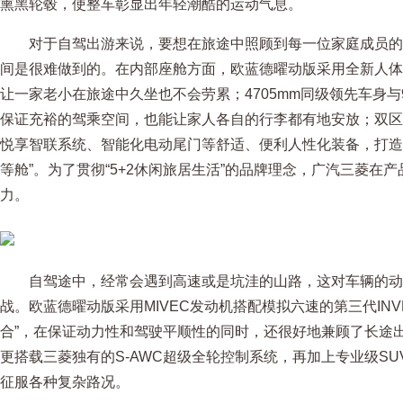
熏黑轮毂，使整车彰显出年轻潮酷的运动气息。
对于自驾出游来说，要想在旅途中照顾到每一位家庭成员的
间是很难做到的。在内部座舱方面，欧蓝德曜动版采用全新人体
让一家老小在旅途中久坐也不会劳累；4705mm同级领先车身与
保证充裕的驾乘空间，也能让家人各自的行李都有地安放；双区
悦享智联系统、智能化电动尾门等舒适、便利人性化装备，打造
等舱”。为了贯彻“5+2休闲旅居生活”的品牌理念，广汽三菱在
力。
自驾途中，经常会遇到高速或是坑洼的山路，这对车辆的动
战。欧蓝德曜动版采用MIVEC发动机搭配模拟六速的第三代INVE
合”，在保证动力性和驾驶平顺性的同时，还很好地兼顾了长途出
更搭载三菱独有的S-AWC超级全轮控制系统，再加上专业级S
征服各种复杂路况。