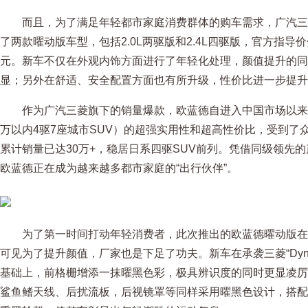
而且，为了满足年轻都市家庭消费群体的购车需求，广汽三
了两款曜动版车型，包括2.0L两驱版和2.4L四驱版，官方指导价分别
元。新车不仅在外观内饰方面进行了年轻化处理，颜值提升的同
显；另外在舒适、安全配置方面也有所升级，性价比进一步提升
作为广汽三菱旗下的销量爆款，欧蓝德自进入中国市场以来，凭借
万以内4驱7座城市SUV）的超强实用性和超高性价比，受到了
累计销量已达30万+，稳居日系四驱SUV前列。凭借同级领先
欧蓝德正在成为越来越多都市家庭的“出行伙伴”。
为了第一时间打动年轻消费者，此次推出的欧蓝德曜动版在
可见为了提升颜值，厂家也是下足了功夫。新车在承袭三菱“Dynami
基础上，前格栅增添一抹曜黑色彩，极具辨识度的同时更显凌厉
鲨鱼鳍天线、后扰流板，后视镜罩等同样采用曜黑色设计，搭配